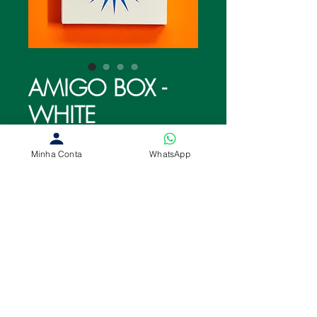
AMIGO BOX -
WHITE
Preço
R$ 190,00
Minha Conta
WhatsApp
Esgotado
Nossa Amigo box – versão standard 
do estojo LOT. Incluso: 2 baralhos de 
54 cartas; Caixa Lot;Baralho 100% 
plástico;Caixa Papel Lot